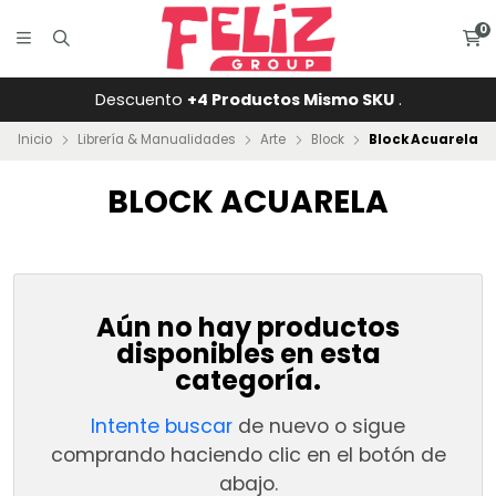
0
Descuento
+4 Productos Mismo SKU
.
Inicio
Librería & Manualidades
Arte
Block
Block Acuarela
BLOCK ACUARELA
Aún no hay productos
disponibles en esta
categoría.
Intente buscar
de nuevo o sigue
comprando haciendo clic en el botón de
abajo.