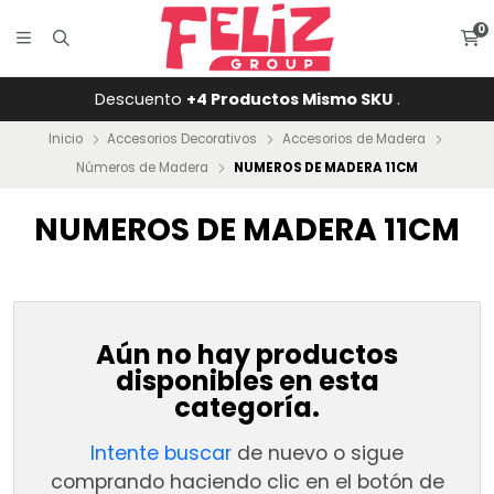
0
Descuento
+4 Productos Mismo SKU
.
Inicio
Accesorios Decorativos
Accesorios de Madera
Números de Madera
NUMEROS DE MADERA 11CM
NUMEROS DE MADERA 11CM
Aún no hay productos
disponibles en esta
categoría.
Intente buscar
de nuevo o sigue
comprando haciendo clic en el botón de