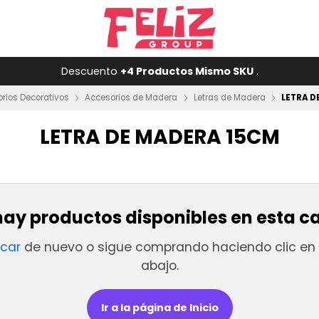
Descuento
+4 Productos Mismo SKU
.
rios Decorativos
Accesorios de Madera
Letras de Madera
LETRA D
LETRA DE MADERA 15CM
ay productos disponibles en esta c
scar
de nuevo o sigue comprando haciendo clic en 
abajo.
Ir a la página de Inicio