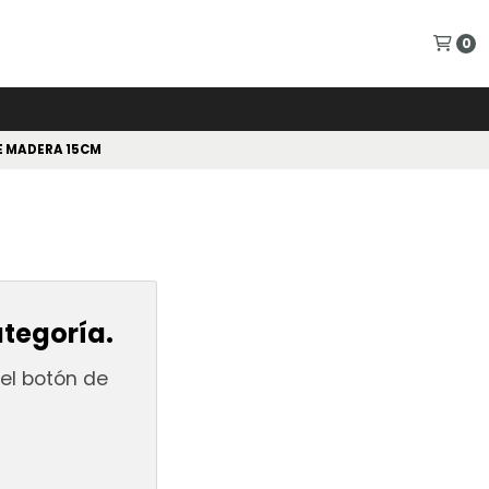
0
E MADERA 15CM
ategoría.
el botón de