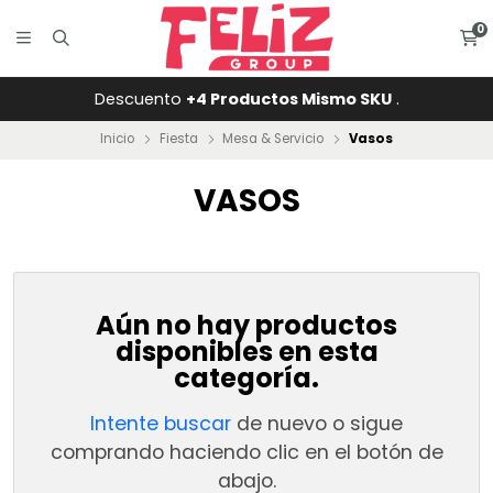
0
Descuento
+4 Productos Mismo SKU
.
Inicio
Fiesta
Mesa & Servicio
Vasos
VASOS
Aún no hay productos
disponibles en esta
categoría.
Intente buscar
de nuevo o sigue
comprando haciendo clic en el botón de
abajo.