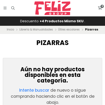
0
Descuento
+4 Productos Mismo SKU
.
Inicio
Librería & Manualidades
Útiles escolares
Pizarras
PIZARRAS
Aún no hay productos
disponibles en esta
categoría.
Intente buscar
de nuevo o sigue
comprando haciendo clic en el botón de
abajo.