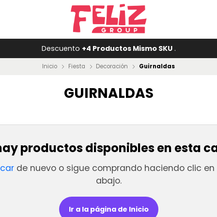
Descuento
+4 Productos Mismo SKU
.
Inicio
Fiesta
Decoración
Guirnaldas
GUIRNALDAS
ay productos disponibles en esta c
scar
de nuevo o sigue comprando haciendo clic en 
abajo.
Ir a la página de Inicio